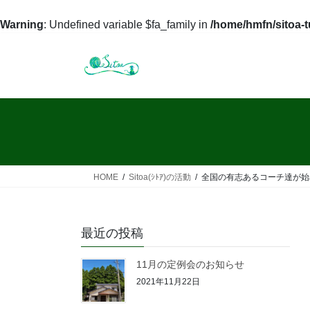
Warning
: Undefined variable $fa_family in
/home/hmfn/sitoa-
コ
ナ
ン
ビ
テ
ゲ
ン
ー
ツ
シ
へ
ョ
ス
ン
キ
に
ッ
移
HOME
Sitoa(ｼﾄｱ)の活動
全国の有志あるコーチ達が始
プ
動
最近の投稿
11月の定例会のお知らせ
2021年11月22日