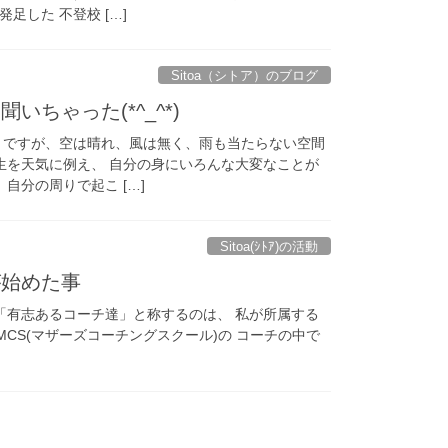
足した 不登校 […]
Sitoa（シトア）のブログ
ちゃった(*^_^*)
うですが、空は晴れ、風は無く、雨も当たらない空間
人生を天気に例え、 自分の身にいろんな大変なことが
自分の周りで起こ […]
Sitoa(ｼﾄｱ)の活動
が始めた事
回「有志あるコーチ達」と称するのは、 私が所属する
MCS(マザーズコーチングスクール)の コーチの中で