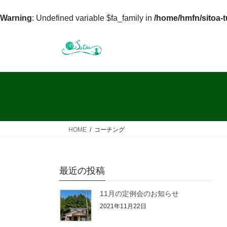
Warning
: Undefined variable $fa_family in
/home/hmfn/sitoa-
コ
ナ
ン
ビ
テ
ゲ
ン
ー
ツ
シ
へ
ョ
ス
ン
キ
に
ッ
移
HOME
コーチング
プ
動
最近の投稿
11月の定例会のお知らせ
2021年11月22日