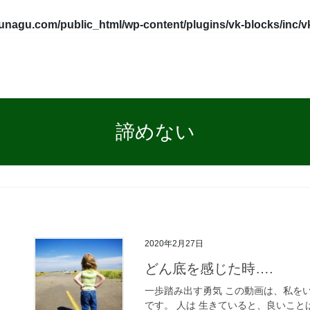
tunagu.com/public_html/wp-content/plugins/vk-blocks/inc/
諦めない
2020年2月27日
どん底を感じた時….
一歩踏み出す勇気 この動画は、私を
です。 人は 生きていると、良いこ