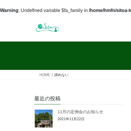
Warning
: Undefined variable $fa_family in
/home/hmfn/sitoa-
コ
ナ
ン
ビ
テ
ゲ
ン
ー
ツ
シ
へ
ョ
ス
ン
キ
に
ッ
移
HOME
諦めない
プ
動
最近の投稿
11月の定例会のお知らせ
2021年11月22日