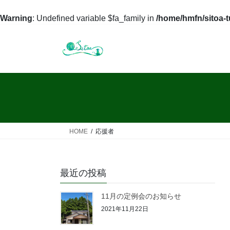
Warning
: Undefined variable $fa_family in
/home/hmfn/sitoa-
コ
ナ
ン
ビ
テ
ゲ
ン
ー
ツ
シ
へ
ョ
ス
ン
キ
に
ッ
移
HOME
応援者
プ
動
最近の投稿
11月の定例会のお知らせ
2021年11月22日