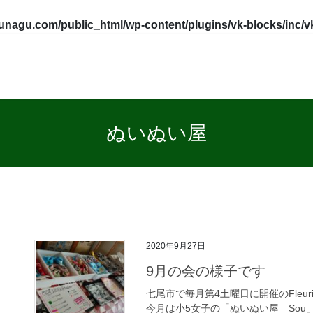
tunagu.com/public_html/wp-content/plugins/vk-blocks/inc/
ぬいぬい屋
2020年9月27日
9月の会の様子です
七尾市で毎月第4土曜日に開催のFleu
今月は小5女子の「ぬいぬい屋 Sou