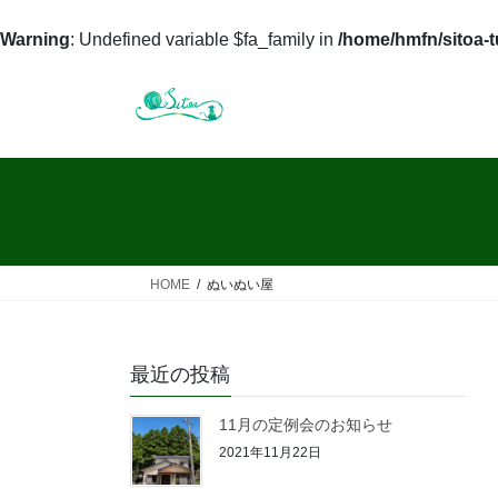
Warning
: Undefined variable $fa_family in
/home/hmfn/sitoa-
コ
ナ
ン
ビ
テ
ゲ
ン
ー
ツ
シ
へ
ョ
ス
ン
キ
に
ッ
移
HOME
ぬいぬい屋
プ
動
最近の投稿
11月の定例会のお知らせ
2021年11月22日